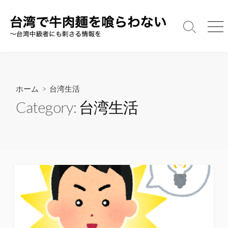
コ
ン
テ
検
メ
索
ニ
ン
切
ュ
ツ
り
ー
へ
替
え
ス
ホーム
> 台湾生活
キ
Category:
台湾生活
ッ
プ