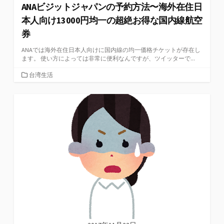
ANAビジットジャパンの予約方法〜海外在住日
本人向け13000円均一の超絶お得な国内線航空
券
ANAでは海外在住日本人向けに国内線の均一価格チケットが存在し
ます。 使い方によっては非常に便利なんですが、ツイッターで...
カ
台湾生活
テ
ゴ
リ
ー