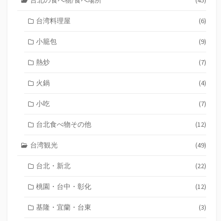
ン
台湾料理屋
(6)
小籠包
(9)
熱炒
(7)
火鍋
(4)
小吃
(7)
台北食べ物その他
(12)
台湾観光
(49)
台北・新北
(22)
桃園・台中・彰化
(12)
基隆・宜蘭・台東
(3)