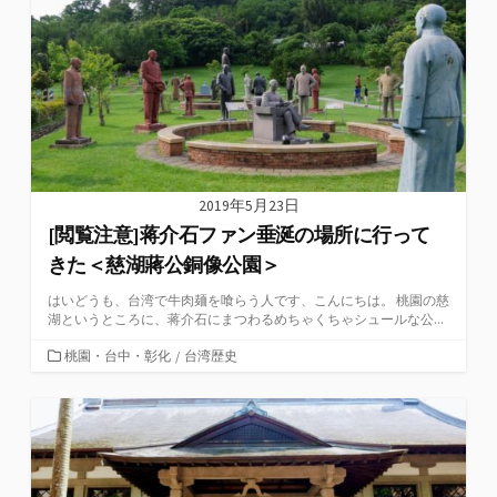
ー
2019年5月23日
[閲覧注意]蒋介石ファン垂涎の場所に行って
きた＜慈湖蔣公銅像公園＞
はいどうも、台湾で牛肉麺を喰らう人です、こんにちは。 桃園の慈
湖というところに、蒋介石にまつわるめちゃくちゃシュールな公...
カ
桃園・台中・彰化
/
台湾歴史
テ
ゴ
リ
ー