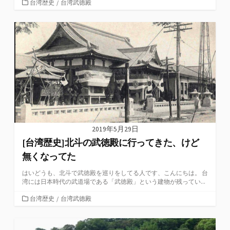
カ
台湾歴史
/
台湾武徳殿
テ
ゴ
リ
ー
2019年5月29日
[台湾歴史]北斗の武徳殿に行ってきた、けど
無くなってた
はいどうも、北斗で武徳殿を巡りをしてる人です、こんにちは。 台
湾には日本時代の武道場である「武徳殿」という建物が残ってい...
カ
台湾歴史
/
台湾武徳殿
テ
ゴ
リ