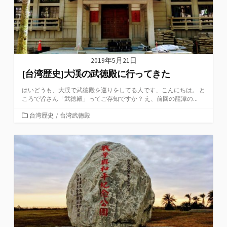
2019年5月21日
[台湾歴史]大渓の武徳殿に行ってきた
はいどうも、大渓で武徳殿を巡りをしてる人です、こんにちは。 と
ころで皆さん「武徳殿」ってご存知ですか？ え、前回の龍潭の...
カ
台湾歴史
/
台湾武徳殿
テ
ゴ
リ
ー