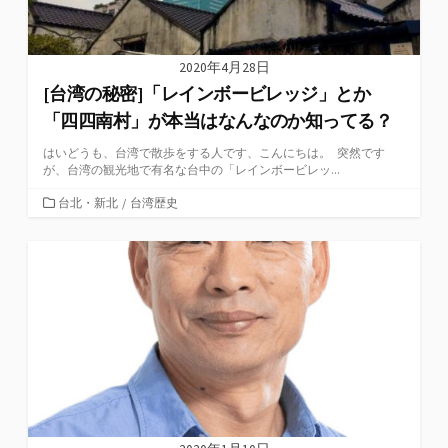
2020年4月28日
[台湾の秘密]「レインボービレッジ」とか
「四四南村」が本当はなんなのか知ってる？
はいどうも、台湾で散歩をする人です、こんにちは。 突然です
が、台湾の観光地で有名な台中の「レインボービレッ...
カ
台北・新北
/
台湾歴史
テ
ゴ
リ
ー