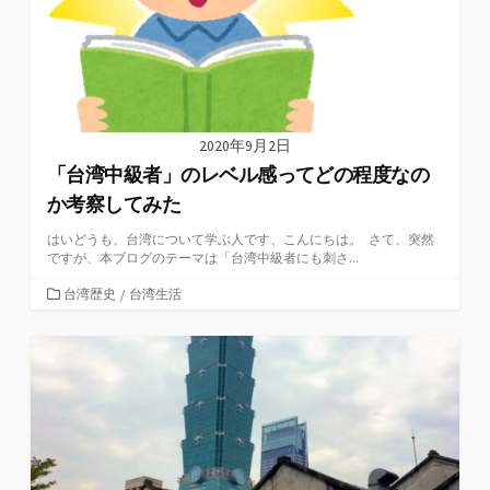
2020年9月2日
「台湾中級者」のレベル感ってどの程度なの
か考察してみた
はいどうも、台湾について学ぶ人です、こんにちは。 さて、突然
ですが、本ブログのテーマは「台湾中級者にも刺さ...
カ
台湾歴史
/
台湾生活
テ
ゴ
リ
ー