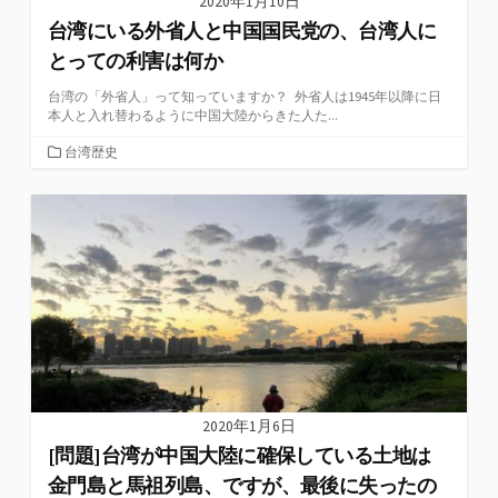
2020年1月10日
台湾にいる外省人と中国国民党の、台湾人に
とっての利害は何か
台湾の「外省人」って知っていますか？ 外省人は1945年以降に日
本人と入れ替わるように中国大陸からきた人た...
カ
台湾歴史
テ
ゴ
リ
ー
2020年1月6日
[問題]台湾が中国大陸に確保している土地は
金門島と馬祖列島、ですが、最後に失ったの