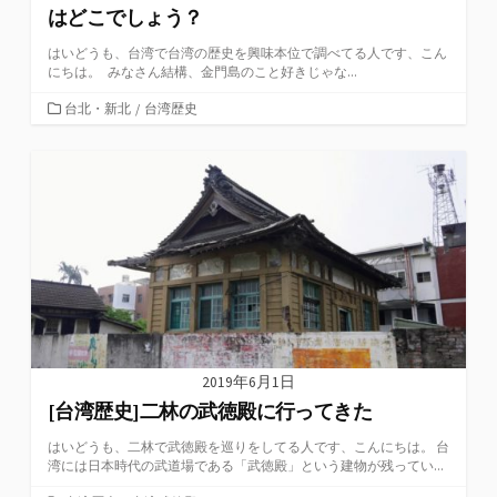
はどこでしょう？
はいどうも、台湾で台湾の歴史を興味本位で調べてる人です、こん
にちは。 みなさん結構、金門島のこと好きじゃな...
カ
台北・新北
/
台湾歴史
テ
ゴ
リ
ー
2019年6月1日
[台湾歴史]二林の武徳殿に行ってきた
はいどうも、二林で武徳殿を巡りをしてる人です、こんにちは。 台
湾には日本時代の武道場である「武徳殿」という建物が残ってい...