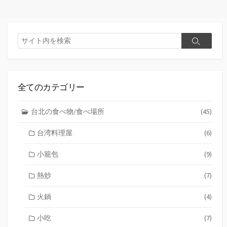
ナ
ビ
検
検
索
ゲ
索
ー
シ
全てのカテゴリー
ョ
台北の食べ物/食べ場所
(45)
ン
台湾料理屋
(6)
小籠包
(9)
熱炒
(7)
火鍋
(4)
小吃
(7)