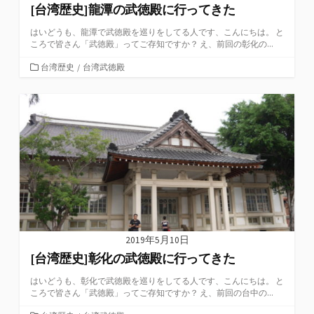
[台湾歴史]龍潭の武徳殿に行ってきた
はいどうも、龍潭で武徳殿を巡りをしてる人です、こんにちは。 と
ころで皆さん「武徳殿」ってご存知ですか？ え、前回の彰化の...
カ
台湾歴史
/
台湾武徳殿
テ
ゴ
リ
ー
2019年5月10日
[台湾歴史]彰化の武徳殿に行ってきた
はいどうも、彰化で武徳殿を巡りをしてる人です、こんにちは。 と
ころで皆さん「武徳殿」ってご存知ですか？ え、前回の台中の...