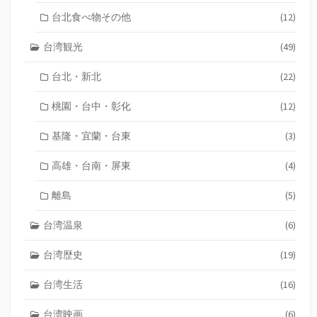
台北食べ物その他
(12)
台湾観光
(49)
台北・新北
(22)
桃園・台中・彰化
(12)
基隆・宜蘭・台東
(3)
高雄・台南・屏東
(4)
離島
(5)
台湾温泉
(6)
台湾歴史
(19)
台湾生活
(16)
台湾映画
(6)