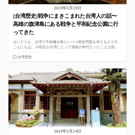
2019年5月19日
[台湾歴史]戦争にまきこまれた台湾人の話〜
高雄の旗津島にある戦争と平和紀念公園に行
ってきた
はいどうも、台湾で牛肉麺を喰らいつつ歴史問題を考える人です、
こんにちは。 20世紀が台湾にとって激動の時代だったことは皆...
カ
台湾歴史
テ
ゴ
リ
ー
2019年5月14日