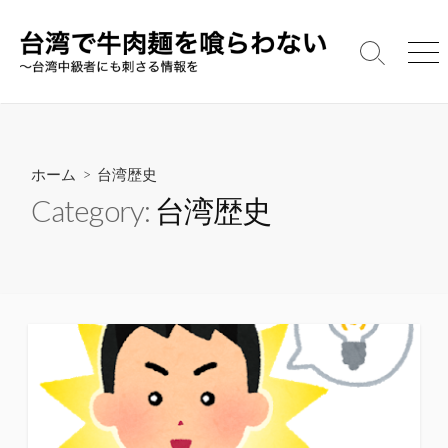
コ
ン
テ
検
メ
索
ニ
ン
切
ュ
ツ
り
ー
へ
替
え
ス
ホーム
> 台湾歴史
キ
Category:
台湾歴史
ッ
プ