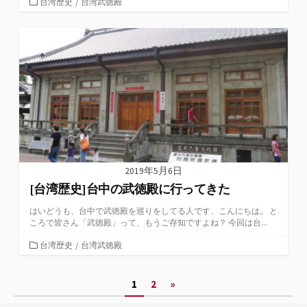
カ
台湾歴史
/
台湾武徳殿
テ
ゴ
リ
ー
2019年5月6日
[台湾歴史]台中の武徳殿に行ってきた
はいどうも、台中で武徳殿を巡りをしてる人です、こんにちは。 と
ころで皆さん「武徳殿」って、もうご存知ですよね？ 今回は台...
カ
台湾歴史
/
台湾武徳殿
テ
ゴ
投
1
2
»
リ
ー
稿