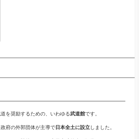
武道を奨励するための、いわゆる
武道館
です。
う政府の外郭団体が主導で
日本全土に設立
しました。