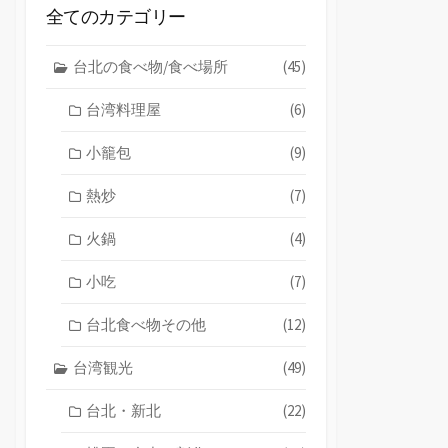
全てのカテゴリー
台北の食べ物/食べ場所
(45)
台湾料理屋
(6)
小籠包
(9)
熱炒
(7)
火鍋
(4)
小吃
(7)
台北食べ物その他
(12)
台湾観光
(49)
台北・新北
(22)