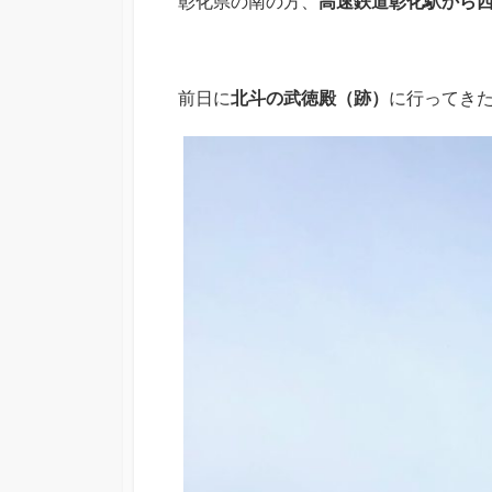
彰化県の南の方、
高速鉄道彰化駅から
前日に
北斗の武徳殿（跡）
に行ってき