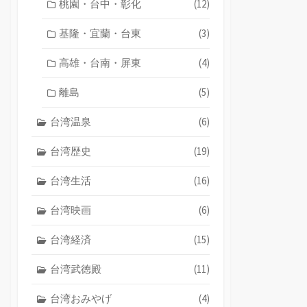
桃園・台中・彰化
(12)
基隆・宜蘭・台東
(3)
高雄・台南・屏東
(4)
離島
(5)
台湾温泉
(6)
台湾歴史
(19)
台湾生活
(16)
台湾映画
(6)
台湾経済
(15)
台湾武徳殿
(11)
台湾おみやげ
(4)