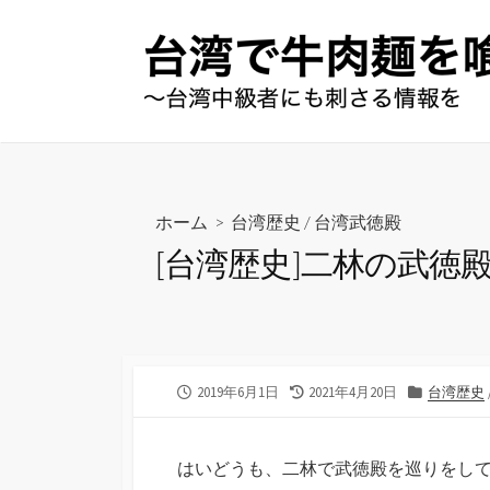
コ
ン
テ
ン
ツ
へ
ス
キ
ホーム
>
台湾歴史
/
台湾武徳殿
ッ
[台湾歴史]二林の武徳
プ
公
最
カ
2019年6月1日
2021年4月20日
台湾歴史
開
終
テ
日
更
ゴ
新
リ
はいどうも、二林で武徳殿を巡りをし
日
ー