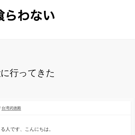
殿に行ってきた
/
台湾武徳殿
てる人です、こんにちは。