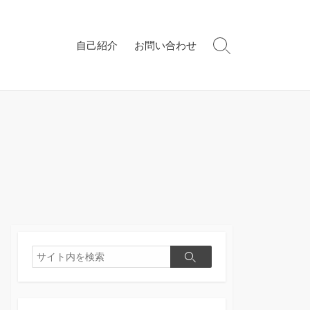
自己紹介
お問い合わせ
検
索
切
り
替
え
検
検
索
索