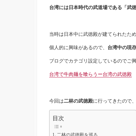
台湾には日本時代の武道場である「
武
当時は日本中に武徳殿が建てられたた
個人的に興味があるので、
台湾中の現
ブログでカテゴリ設定しているのでご
台湾で牛肉麺を喰らうー台湾の武徳殿
今回は
二林の武徳殿
に行ってきたので
目次
二林の武徳殿を巡る