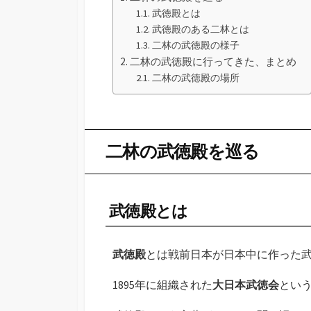
武徳殿とは
武徳殿のある二林とは
二林の武徳殿の様子
二林の武徳殿に行ってきた、まとめ
二林の武徳殿の場所
二林の武徳殿を巡る
武徳殿とは
武徳殿
とは戦前日本が日本中に作った
1895年に組織された
大日本武徳会
とい