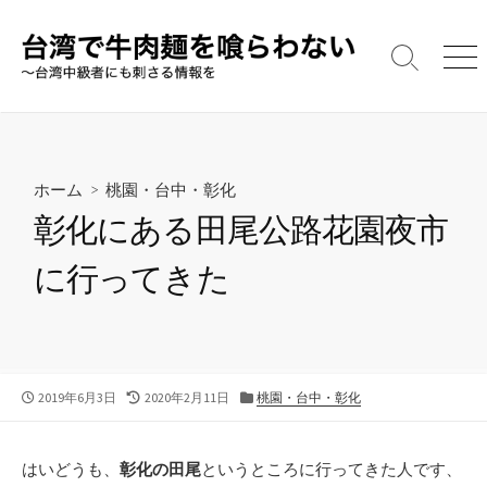
コ
ン
テ
検
メ
索
ニ
ン
切
ュ
ツ
り
ー
へ
替
え
ス
ホーム
>
桃園・台中・彰化
キ
彰化にある田尾公路花園夜市
ッ
プ
に行ってきた
公
最
カ
2019年6月3日
2020年2月11日
桃園・台中・彰化
開
終
テ
日
更
ゴ
新
リ
はいどうも、
彰化の田尾
というところに行ってきた人です、
日
ー