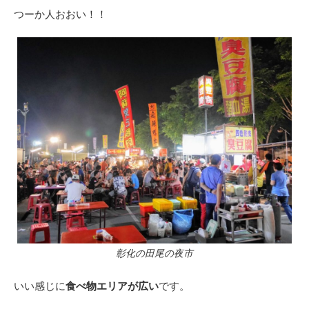
つーか人おおい！！
彰化の田尾の夜市
いい感じに
食べ物エリアが広い
です。