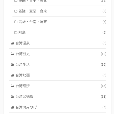
桃園・台中・彰化
(12)
基隆・宜蘭・台東
(3)
高雄・台南・屏東
(4)
離島
(5)
台湾温泉
(6)
台湾歴史
(19)
台湾生活
(16)
台湾映画
(6)
台湾経済
(15)
台湾武徳殿
(11)
台湾おみやげ
(4)