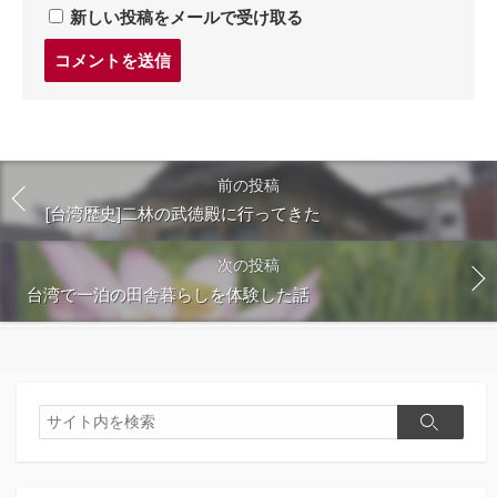
新しい投稿をメールで受け取る
コ
メ
ン
ト
す
る
前の投稿
[台湾歴史]二林の武徳殿に行ってきた
次の投稿
台湾で一泊の田舎暮らしを体験した話
検
検
索
索