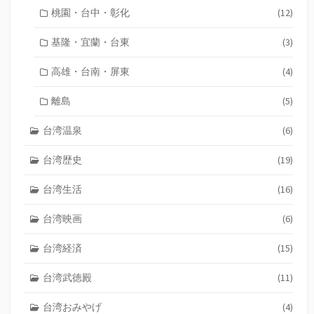
桃園・台中・彰化
(12)
基隆・宜蘭・台東
(3)
高雄・台南・屏東
(4)
離島
(5)
台湾温泉
(6)
台湾歴史
(19)
台湾生活
(16)
台湾映画
(6)
台湾経済
(15)
台湾武徳殿
(11)
台湾おみやげ
(4)