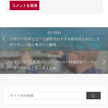
コ
メ
ン
ト
す
る
前の投稿
台湾の小琉球とは？行き方やおすすめ観光地を紹介しま
す〜サンゴ礁と海ガメの離島
次の投稿
[2021年]台湾の工業用パソコンメーカー時価総額ランキン
グ一覧〜純利益と売上高まとめ
検
検
索
索