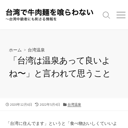
コ
ン
テ
検
メ
索
ニ
ン
切
ュ
ツ
り
ー
へ
替
え
ス
ホーム
>
台湾温泉
キ
「台湾は温泉あって良いよ
ッ
プ
ね〜」と言われて思うこと
公
最
カ
2020年12月6日
2022年5月4日
台湾温泉
開
終
テ
日
更
ゴ
新
リ
「台湾に住んでます」というと「食べ物おいしくていいよ
日
ー