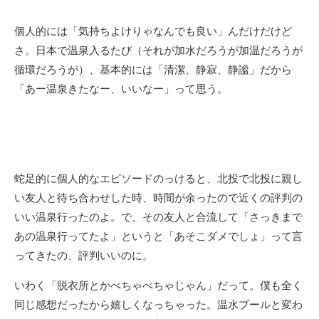
個人的には「気持ちよけりゃなんでも良い」んだけだけど
さ。日本で温泉入るたび（それが加水だろうが加温だろうが
循環だろうが）、基本的には「清潔、静寂、静謐」だから
「あー温泉きたなー、いいなー」って思う。
蛇足的に個人的なエピソードのっけると、北投で北投に親し
い友人と待ち合わせした時、時間が余ったので近くの評判の
いい温泉行ったのよ。で、その友人と合流して「さっきまで
あの温泉行ってたよ」というと「あそこダメでしょ」って言
ってきたの、評判いいのに。
いわく「脱衣所とかべちゃべちゃじゃん」だって。僕も全く
同じ感想だったから嬉しくなっちゃった。温水プールと変わ