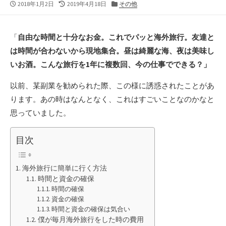
公
最
カ
2018年1月2日
2019年4月18日
その他
開
終
テ
日
更
ゴ
新
リ
「
自由な時間と十分なお金。これでパッと海外旅行。友達と
日
ー
は時間が合わないから現地集合。昼は綺麗な海、夜は美味し
いお酒。こんな旅行を1年に複数回、今の仕事でできる？」
以前、某副業を勧められた際、この様に誘惑されたことがあ
ります。あの時はなんとなく、これはすごいことなのかなと
思っていました。
目次
海外旅行に簡単に行く方法
時間と資金の確保
時間の確保
資金の確保
時間と資金の確保は気合い
僕が毎月海外旅行をした時の費用