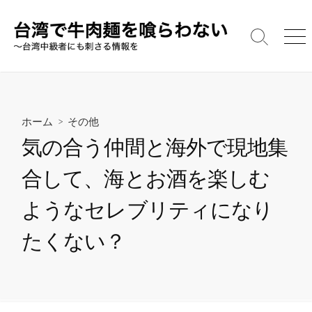
コ
ン
テ
検
メ
索
ニ
ン
切
ュ
ツ
り
ー
へ
替
え
ス
ホーム
>
その他
キ
気の合う仲間と海外で現地集
ッ
プ
合して、海とお酒を楽しむ
ようなセレブリティになり
たくない？