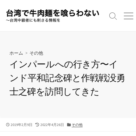
コ
ン
テ
検
メ
索
ニ
ン
切
ュ
ツ
り
ー
へ
替
え
ス
ホーム
>
その他
キ
インパールへの行き方〜イ
ッ
プ
ンド平和記念碑と作戦戦没勇
士之碑を訪問してきた
公
最
カ
2019年2月9日
2022年4月26日
その他
開
終
テ
日
更
ゴ