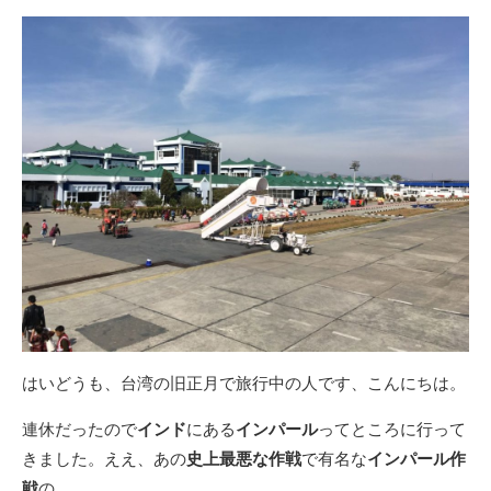
新
リ
日
ー
はいどうも、台湾の旧正月で旅行中の人です、こんにちは。
連休だったので
インド
にある
インパール
ってところに行って
きました。ええ、あの
史上最悪な作戦
で有名な
インパール作
戦
の。