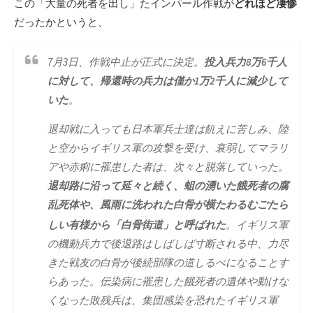
この「大量の死者を出し」たインパール作戦が
どれほど凄惨
だったかというと、
7月3日、作戦中止が正式に決定。
投入兵力8万6千人
に対して、帰還時の兵力は僅か1万2千人に減少して
いた
。
退却戦に入っても日本軍兵士達は飢えに苦しみ、陸
と空からイギリス軍の攻撃を受け、衰弱してマラリ
アや赤痢に罹患した者は、次々と脱落していった。
退却路に沿って延々と続く、蛆の湧いた餓死者の腐
乱死体や、風雨に洗われた白骨が横たわるむごたら
しい有様から「白骨街道」と呼ばれた
。イギリス軍
の機動兵力で後退路はしばしば寸断される中、力尽
きた戦友の白骨が後続部隊の道しるべになることす
らあった。伝染病に罹患した餓死者の遺体や動けな
くなった敗残兵は、集団感染を恐れたイギリス軍