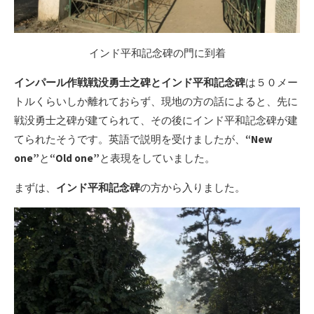
インド平和記念碑の門に到着
インパール作戦戦没勇士之碑とインド平和記念碑
は５０メー
トルくらいしか離れておらず、現地の方の話によると、先に
戦没勇士之碑が建てられて、その後にインド平和記念碑が建
てられたそうです。英語で説明を受けましたが、
“New
one”
と
“Old one”
と表現をしていました。
まずは、
インド平和記念碑
の方から入りました。