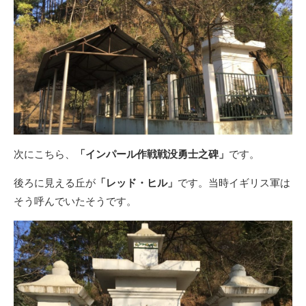
次にこちら、
「インパール作戦戦没勇士之碑」
です。
後ろに見える丘が
「レッド・ヒル」
です。当時イギリス軍は
そう呼んでいたそうです。