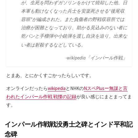
が、生死を問わずガソリンをかけて焼却した他、日
本軍も動けなくなった兵士を安楽死させる“後尾収
容班”が編成された。また負傷者の野戦収容所では
治療が困難となっており、助かる見込みのない者に
乾パンと手榴弾や小銃弾を渡し自決を迫り、出来な
い者は射殺するなどしている
。
-wikipedia「インパール作戦」
とまあ、とにかくすごかったらしいです。
オンラインだったら
wikipedia
とNHKの
NスペPlusー無謀と言
われたインパール作戦 戦慄の記録
が良い感じにまとまってま
す。
インパール作戦戦没勇士之碑とインド平和記
念碑