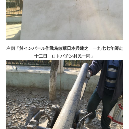
左側
「於インパール作戰為散華日本兵建之 一九七七年師走
十二日 ロトパチン村民一同」