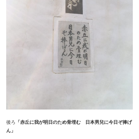
後ろ
「赤丘に我が明日のため骨埋む 日本男兒に今日ぞ捧げ
ん」