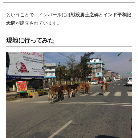
ということで、インパールには
戦没勇士之碑
と
インド平和記
念碑
が建立されています。
現地に行ってみた