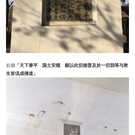
右側
「天下泰平 国土安穏 願以此切徳普及於一切我等与衆
生皆倶成佛道」