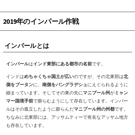
2019年のインパール作戦
インパールとは
インパール
は
インド東部にある都市の名前
です。
インドは
めちゃくちゃ国土が広い
のですが、その北東部は
北
側をブータン
に、
南側をバングラデシュ
にえぐられるように
細まっています。そしてその東の先に
マニプール州
が
ミャン
マー国境手前
で膨らむようにして存在しています。インパー
ルはその孤立したように膨らんだ
マニプール州の州都
です。
ちなみに北東部には、アッサムティーで有名なアッサム地方
も存在しています。