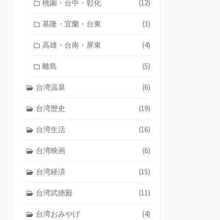
桃園・台中・彰化
(12)
基隆・宜蘭・台東
(3)
高雄・台南・屏東
(4)
離島
(5)
台湾温泉
(6)
台湾歴史
(19)
台湾生活
(16)
台湾映画
(6)
台湾経済
(15)
台湾武徳殿
(11)
台湾おみやげ
(4)