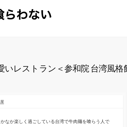
愛いレストラン＜参和院 台湾風格
理屋
なかなか楽しく過ごしている台湾で牛肉麺を喰らう人で