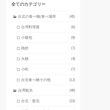
全てのカテゴリー
台北の食べ物/食べ場所
(45)
台湾料理屋
(6)
小籠包
(9)
熱炒
(7)
火鍋
(4)
小吃
(7)
台北食べ物その他
(12)
台湾観光
(49)
台北・新北
(22)