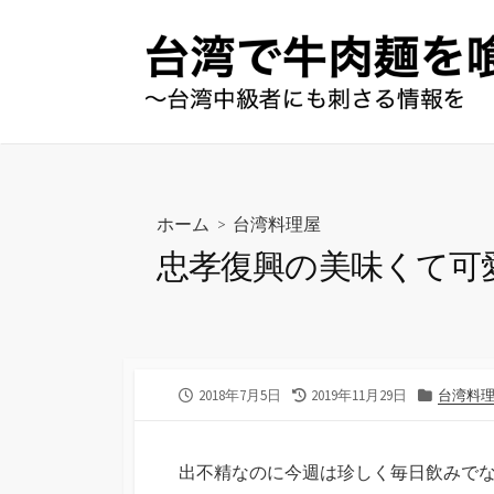
コ
ン
テ
ン
ツ
へ
ス
キ
ホーム
>
台湾料理屋
ッ
忠孝復興の美味くて可
プ
公
最
カ
2018年7月5日
2019年11月29日
台湾料
開
終
テ
日
更
ゴ
新
リ
出不精なのに今週は珍しく毎日飲みで
日
ー